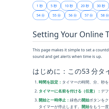
1 秒
5 秒
10 秒
20 秒
30 秒
54 分
55 分
56 分
57 分
58 分
Setting Your Online 
This page makes it simple to set a countdo
sound and get alerts when time is up.
はじめに：この53 分
時間を設定：
タイマーの時間、分、秒を
タイマーに名前を付ける（任意）：
デフ
開始と一時停止：
緑色の
開始
ボタンをク
タイマーが停止します。
開始
をもう一度