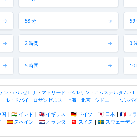
58 分
59
2 時間
3 
5 時間
10
ゲン
·
バルセロナ
·
マドリード
·
ベルリン
·
アムステルダム
·
ール
·
ドバイ
·
ロサンゼルス
·
上海
·
北京
·
シドニー
·
ムンバ
 中国
|
🇮🇳 インド
|
🇬🇧 イギリス
|
🇩🇪 ドイツ
|
🇯🇵 日本
|
🇫🇷 
ア
|
🇪🇸 スペイン
|
🇳🇱 オランダ
|
🇨🇭 スイス
|
🇸🇪 スウェーデン