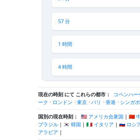
57 分
1 時間
4 時間
現在の時刻 にて これらの都市：
コペンハー
ーク
·
ロンドン
·
東京
·
パリ
·
香港
·
シンガポ
国別の現在時刻：
🇺🇸 アメリカ合衆国
|
🇨🇳
ブラジル
|
🇰🇷 韓国
|
🇮🇹 イタリア
|
🇷🇺 ロシ
アラビア
|