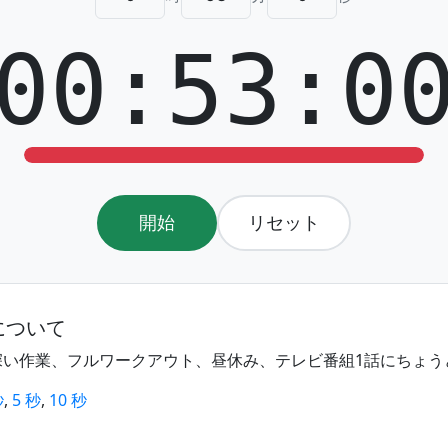
00:53:0
開始
リセット
について
深い作業、フルワークアウト、昼休み、テレビ番組1話にちょう
秒
,
5 秒
,
10 秒