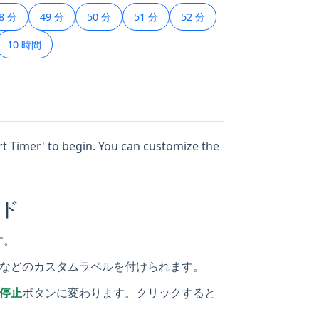
8 分
49 分
50 分
51 分
52 分
10 時間
art Timer' to begin. You can customize the
イド
す。
などのカスタムラベルを付けられます。
停止
ボタンに変わります。クリックすると