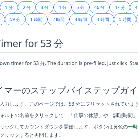
1 分
2 分
3 分
4 分
5 分
46 分
47 分
4
59 分
1 時間
2 時間
3 時間
4 時間
5 時間
Timer for 53 分
wn timer for 53 分. The duration is pre-filled. Just click 'St
タイマーのステップバイステップガ
入力します。このページでは、53 分にプリセットされていま
ォルトの名前をクリックして、「仕事の休憩」や「調理時間」
リックしてカウントダウンを開始します。ボタンは黄色の
一時
クリックすると再開します。