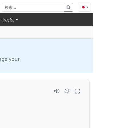
🇯🇵
▾
その他
age your