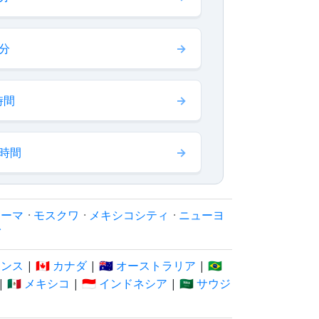
 分
時間
 時間
ローマ
·
モスクワ
·
メキシコシティ
·
ニューヨ
イ
フランス
|
🇨🇦 カナダ
|
🇦🇺 オーストラリア
|
🇧🇷
|
🇲🇽 メキシコ
|
🇮🇩 インドネシア
|
🇸🇦 サウジ