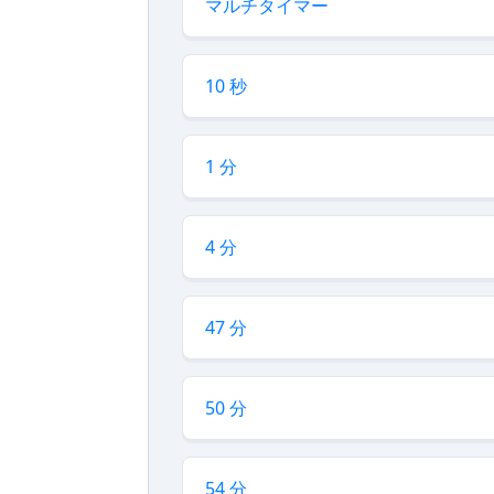
マルチタイマー
10 秒
1 分
4 分
47 分
50 分
54 分