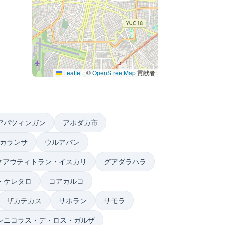
Leaflet
|
©
OpenStreetMap
貢献者
アパツィンガン
アポダカ市
カランサ
ウルアパン
クアウティトラン・イスカリ
グアダラハラ
・ケレタロ
コアカルコ
ザカテカス
サポラン
サモラ
ンニコラス・デ・ロス・ガルザ