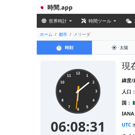
🇯🇵 時間.app
世界時計
時間ツール
ホーム
都市
メリーダ
⏱️
☀️
時刻
太陽
現
06:08:32
12
11
1
緯度/
10
2
人口
9
3
8
4
国：

7
5
6
IAN
06:08:32
UTC