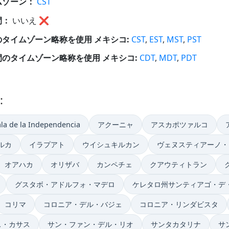
ムゾーン：
CST
間：
いいえ
❌
のタイムゾーン略称を使用 メキシコ:
CST
,
EST
,
MST
,
PST
間のタイムゾーン略称を使用 メキシコ:
CDT
,
MDT
,
PDT
:
la de la Independencia
アクーニャ
アスカポツァルコ
ルカ
イラプアト
ウイシュキルカン
ヴェヌスティアーノ・
オアハカ
オリザバ
カンペチェ
クアウティトラン
グスタボ・アドルフォ・マデロ
ケレタロ州サンティアゴ・デ
コリマ
コロニア・デル・バジェ
コロニア・リンダビスタ
ス・カサス
サン・ファン・デル・リオ
サンタカタリナ
サ