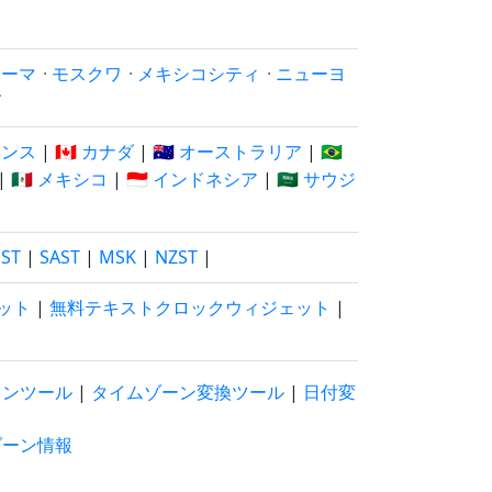
ローマ
·
モスクワ
·
メキシコシティ
·
ニューヨ
イ
フランス
|
🇨🇦 カナダ
|
🇦🇺 オーストラリア
|
🇧🇷
|
🇲🇽 メキシコ
|
🇮🇩 インドネシア
|
🇸🇦 サウジ
EST
|
SAST
|
MSK
|
NZST
|
ット
|
無料テキストクロックウィジェット
|
ウンツール
|
タイムゾーン変換ツール
|
日付変
ゾーン情報