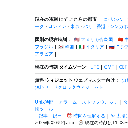
現在の時刻 にて これらの都市：
コペンハー
ーク
·
ロンドン
·
東京
·
パリ
·
香港
·
シンガポ
国別の現在時刻：
🇺🇸 アメリカ合衆国
|
🇨🇳
ブラジル
|
🇰🇷 韓国
|
🇮🇹 イタリア
|
🇷🇺 ロシ
アラビア
|
現在の時刻
タイムゾーン
:
UTC
|
GMT
|
CET
無料
ウィジェット
ウェブマスター向け：
無
無料ワードクロックウィジェット
Unix時間
|
アラーム
|
ストップウォッチ
|
タ
換ツール
|
記事
|
祝日
|
⏰ 時間を理解する
|
☀️ 太
2025年 © 時間.app - ⌚
現在の時刻は11:08:3