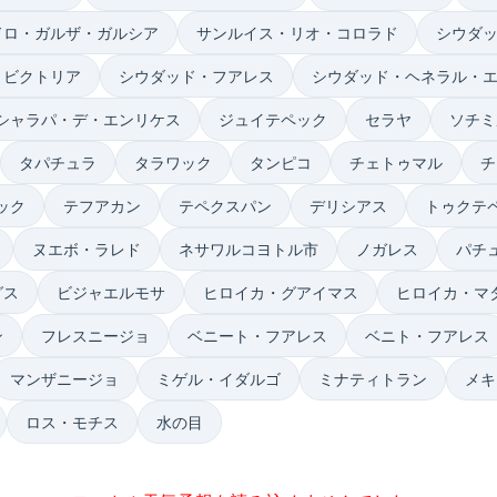
ドロ・ガルザ・ガルシア
サンルイス・リオ・コロラド
シウダ
・ビクトリア
シウダッド・フアレス
シウダッド・ヘネラル・
シャラパ・デ・エンリケス
ジュイテペック
セラヤ
ソチミ
タパチュラ
タラワック
タンピコ
チェトゥマル
チ
ック
テフアカン
テペクスパン
デリシアス
トゥクテ
ヌエボ・ラレド
ネサワルコヨトル市
ノガレス
パチ
グス
ビジャエルモサ
ヒロイカ・グアイマス
ヒロイカ・マ
ン
フレスニージョ
ベニート・フアレス
ベニト・フアレス
マンザニージョ
ミゲル・イダルゴ
ミナティトラン
メキ
ロス・モチス
水の目