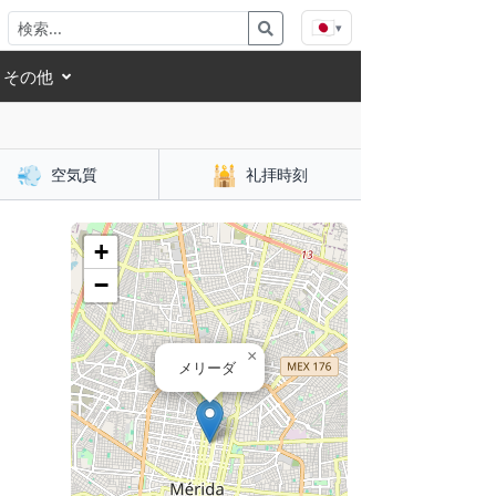
🇯🇵
▾
その他
💨
🕌
空気質
礼拝時刻
+
−
×
メリーダ