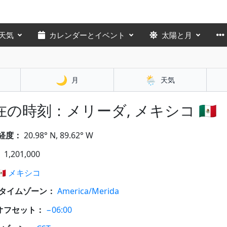
天気
カレンダーとイベント
太陽と月
🌙
🌦️
月
天気
在の時刻：メリーダ, メキシコ 🇲🇽
経度：
20.98° N, 89.62° W
：
1,201,000
🇽
メキシコ
Aタイムゾーン：
America/Merida
オフセット：
−06:00