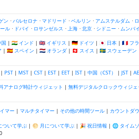
ゲン
·
バルセロナ
·
マドリード
·
ベルリン
·
アムステルダム
·
ール
·
ドバイ
·
ロサンゼルス
·
上海
·
北京
·
シドニー
·
ムンバ
 中国
|
🇮🇳 インド
|
🇬🇧 イギリス
|
🇩🇪 ドイツ
|
🇯🇵 日本
|
🇫🇷 
ア
|
🇪🇸 スペイン
|
🇳🇱 オランダ
|
🇨🇭 スイス
|
🇸🇪 スウェーデン
|
PST
|
MST
|
CST
|
EST
|
EET
|
IST
|
中国（CST）
|
JST
|
A
料アナログ時計ウィジェット
|
無料デジタルクロックウィジェ
イマー
|
マルチタイマー
|
その他の時間ツール
|
カウントダ
陽について学ぶ
|
🌕 月について学ぶ
|
🎉 祝日情報
|
🌐 タイム
1