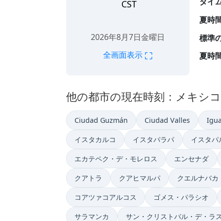
タイ
CST
夏時
2026年8月7日金曜日
標準
⛶
全画面表示
夏時
他の都市の現在時刻：メキシコ
Ciudad Guzmán
Ciudad Valles
Igua
イスタカルコ
イスタパラパ
イスタパ
エカテペク・デ・モレロス
エンセナダ
クアトラ
クアヒマルパ
クエルナバカ
コアツァコアルコス
ゴメス・パラシオ
サラマンカ
サン・クリストバル・デ・ラ