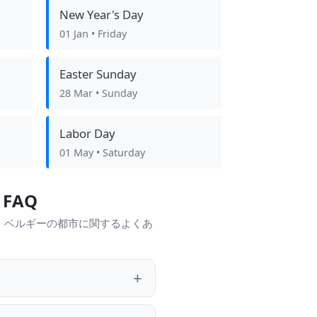
New Year's Day
01 Jan
• Friday
Easter Sunday
28 Mar
• Sunday
Labor Day
01 May
• Saturday
FAQ
、ベルギーの都市に関するよくあ