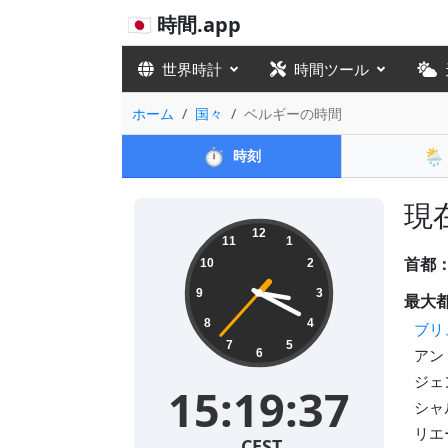
🇯🇵 時間.app
世界時計
時間ツール
ホーム
国々
ベルギーの時間
⏱️
🌦️
時刻
現在
12
11
1
首都
10
2
9
3
最大
8
4
ブリ
7
5
アント
6
ジェン
15:19:38
シャル
リエー
CEST