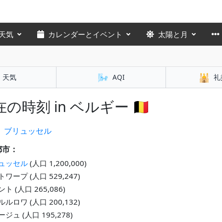
天気
カレンダーとイベント
太陽と月
🌬️
🕌
天気
AQI
礼
の時刻 in ベルギー 🇧🇪
：
ブリュッセル
都市：
ュッセル
(人口 1,200,000)
ワープ (人口 529,247)
ト (人口 265,086)
ルロワ (人口 200,132)
ジュ (人口 195,278)