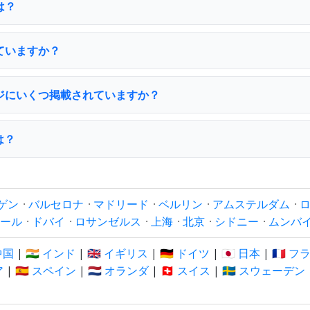
は？
ていますか？
ジにいくつ掲載されていますか？
は？
ゲン
·
バルセロナ
·
マドリード
·
ベルリン
·
アムステルダム
·
ール
·
ドバイ
·
ロサンゼルス
·
上海
·
北京
·
シドニー
·
ムンバ
 中国
|
🇮🇳 インド
|
🇬🇧 イギリス
|
🇩🇪 ドイツ
|
🇯🇵 日本
|
🇫🇷 
ア
|
🇪🇸 スペイン
|
🇳🇱 オランダ
|
🇨🇭 スイス
|
🇸🇪 スウェーデン