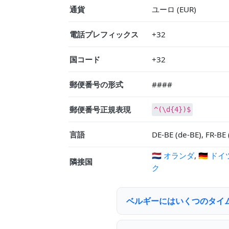
通貨
ユーロ (EUR)
電話プレフィックス
+32
国コード
+32
郵便番号の形式
####
郵便番号正規表現
^(\d{4})$
言語
DE-BE (de-BE), FR-BE (
🇳🇱 オランダ
,
🇩🇪 ドイ
隣接国
ク
ベルギーにはいくつのタイ