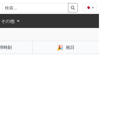
🇯🇵
▾
その他
🎉
拝時刻
祝日