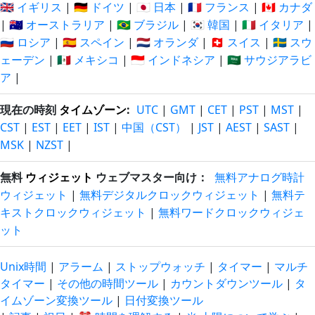
🇬🇧 イギリス
|
🇩🇪 ドイツ
|
🇯🇵 日本
|
🇫🇷 フランス
|
🇨🇦 カナダ
|
🇦🇺 オーストラリア
|
🇧🇷 ブラジル
|
🇰🇷 韓国
|
🇮🇹 イタリア
|
🇷🇺 ロシア
|
🇪🇸 スペイン
|
🇳🇱 オランダ
|
🇨🇭 スイス
|
🇸🇪 スウ
ェーデン
|
🇲🇽 メキシコ
|
🇮🇩 インドネシア
|
🇸🇦 サウジアラビ
ア
|
現在の時刻
タイムゾーン
:
UTC
|
GMT
|
CET
|
PST
|
MST
|
CST
|
EST
|
EET
|
IST
|
中国（CST）
|
JST
|
AEST
|
SAST
|
MSK
|
NZST
|
無料
ウィジェット
ウェブマスター向け：
無料アナログ時計
ウィジェット
|
無料デジタルクロックウィジェット
|
無料テ
キストクロックウィジェット
|
無料ワードクロックウィジェ
ット
Unix時間
|
アラーム
|
ストップウォッチ
|
タイマー
|
マルチ
タイマー
|
その他の時間ツール
|
カウントダウンツール
|
タ
イムゾーン変換ツール
|
日付変換ツール