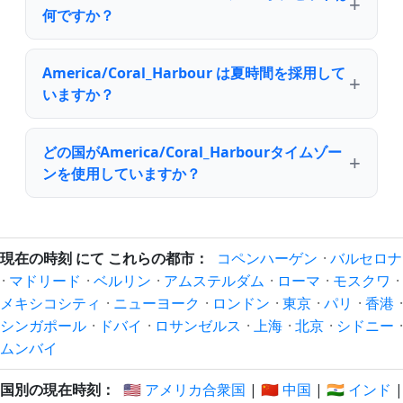
何ですか？
America/Coral_Harbour は夏時間を採用して
いますか？
どの国がAmerica/Coral_Harbourタイムゾー
ンを使用していますか？
現在の時刻 にて これらの都市：
コペンハーゲン
·
バルセロナ
·
マドリード
·
ベルリン
·
アムステルダム
·
ローマ
·
モスクワ
·
メキシコシティ
·
ニューヨーク
·
ロンドン
·
東京
·
パリ
·
香港
·
シンガポール
·
ドバイ
·
ロサンゼルス
·
上海
·
北京
·
シドニー
·
ムンバイ
国別の現在時刻：
🇺🇸 アメリカ合衆国
|
🇨🇳 中国
|
🇮🇳 インド
|