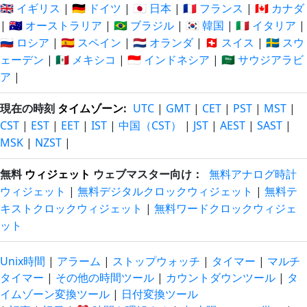
🇬🇧 イギリス
|
🇩🇪 ドイツ
|
🇯🇵 日本
|
🇫🇷 フランス
|
🇨🇦 カナダ
|
🇦🇺 オーストラリア
|
🇧🇷 ブラジル
|
🇰🇷 韓国
|
🇮🇹 イタリア
|
🇷🇺 ロシア
|
🇪🇸 スペイン
|
🇳🇱 オランダ
|
🇨🇭 スイス
|
🇸🇪 スウ
ェーデン
|
🇲🇽 メキシコ
|
🇮🇩 インドネシア
|
🇸🇦 サウジアラビ
ア
|
現在の時刻
タイムゾーン
:
UTC
|
GMT
|
CET
|
PST
|
MST
|
CST
|
EST
|
EET
|
IST
|
中国（CST）
|
JST
|
AEST
|
SAST
|
MSK
|
NZST
|
無料
ウィジェット
ウェブマスター向け：
無料アナログ時計
ウィジェット
|
無料デジタルクロックウィジェット
|
無料テ
キストクロックウィジェット
|
無料ワードクロックウィジェ
ット
Unix時間
|
アラーム
|
ストップウォッチ
|
タイマー
|
マルチ
タイマー
|
その他の時間ツール
|
カウントダウンツール
|
タ
イムゾーン変換ツール
|
日付変換ツール