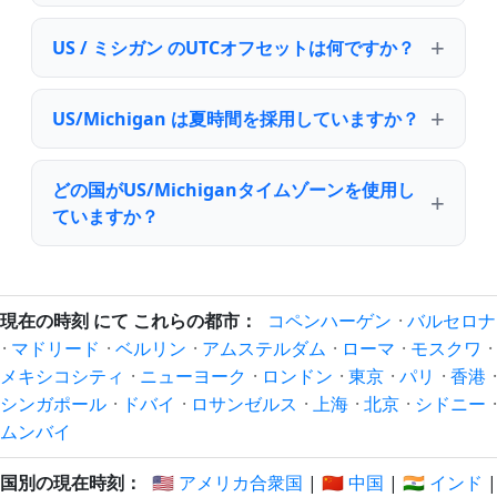
US / ミシガン のUTCオフセットは何ですか？
US/Michigan は夏時間を採用していますか？
どの国がUS/Michiganタイムゾーンを使用し
ていますか？
現在の時刻 にて これらの都市：
コペンハーゲン
·
バルセロナ
·
マドリード
·
ベルリン
·
アムステルダム
·
ローマ
·
モスクワ
·
メキシコシティ
·
ニューヨーク
·
ロンドン
·
東京
·
パリ
·
香港
·
シンガポール
·
ドバイ
·
ロサンゼルス
·
上海
·
北京
·
シドニー
·
ムンバイ
国別の現在時刻：
🇺🇸 アメリカ合衆国
|
🇨🇳 中国
|
🇮🇳 インド
|