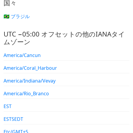
国々
🇧🇷 ブラジル
UTC −05:00 オフセットの他のIANAタイ
ムゾーン
America/Cancun
America/Coral_Harbour
America/Indiana/Vevay
America/Rio_Branco
EST
EST5EDT
Etc/GMT+5