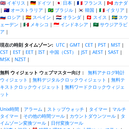
🇬🇧 イギリス
|
🇩🇪 ドイツ
|
🇯🇵 日本
|
🇫🇷 フランス
|
🇨🇦 カナダ
|
🇦🇺 オーストラリア
|
🇧🇷 ブラジル
|
🇰🇷 韓国
|
🇮🇹 イタリア
|
🇷🇺 ロシア
|
🇪🇸 スペイン
|
🇳🇱 オランダ
|
🇨🇭 スイス
|
🇸🇪 スウ
ェーデン
|
🇲🇽 メキシコ
|
🇮🇩 インドネシア
|
🇸🇦 サウジアラビ
ア
|
現在の時刻
タイムゾーン
:
UTC
|
GMT
|
CET
|
PST
|
MST
|
CST
|
EST
|
EET
|
IST
|
中国（CST）
|
JST
|
AEST
|
SAST
|
MSK
|
NZST
|
無料
ウィジェット
ウェブマスター向け：
無料アナログ時計
ウィジェット
|
無料デジタルクロックウィジェット
|
無料テ
キストクロックウィジェット
|
無料ワードクロックウィジェ
ット
Unix時間
|
アラーム
|
ストップウォッチ
|
タイマー
|
マルチ
タイマー
|
その他の時間ツール
|
カウントダウンツール
|
タ
イムゾーン変換ツール
|
日付変換ツール