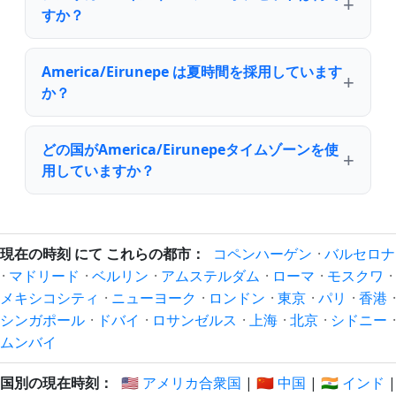
すか？
America/Eirunepe は夏時間を採用しています
か？
どの国がAmerica/Eirunepeタイムゾーンを使
用していますか？
現在の時刻 にて これらの都市：
コペンハーゲン
·
バルセロナ
·
マドリード
·
ベルリン
·
アムステルダム
·
ローマ
·
モスクワ
·
メキシコシティ
·
ニューヨーク
·
ロンドン
·
東京
·
パリ
·
香港
·
シンガポール
·
ドバイ
·
ロサンゼルス
·
上海
·
北京
·
シドニー
·
ムンバイ
国別の現在時刻：
🇺🇸 アメリカ合衆国
|
🇨🇳 中国
|
🇮🇳 インド
|