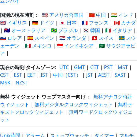
ムンバイ
国別の現在時刻：
🇺🇸 アメリカ合衆国
|
🇨🇳 中国
|
🇮🇳 インド
|
🇬🇧 イギリス
|
🇩🇪 ドイツ
|
🇯🇵 日本
|
🇫🇷 フランス
|
🇨🇦 カナダ
|
🇦🇺 オーストラリア
|
🇧🇷 ブラジル
|
🇰🇷 韓国
|
🇮🇹 イタリア
|
🇷🇺 ロシア
|
🇪🇸 スペイン
|
🇳🇱 オランダ
|
🇨🇭 スイス
|
🇸🇪 スウ
ェーデン
|
🇲🇽 メキシコ
|
🇮🇩 インドネシア
|
🇸🇦 サウジアラビ
ア
|
現在の時刻
タイムゾーン
:
UTC
|
GMT
|
CET
|
PST
|
MST
|
CST
|
EST
|
EET
|
IST
|
中国（CST）
|
JST
|
AEST
|
SAST
|
MSK
|
NZST
|
無料
ウィジェット
ウェブマスター向け：
無料アナログ時計
ウィジェット
|
無料デジタルクロックウィジェット
|
無料テ
キストクロックウィジェット
|
無料ワードクロックウィジェ
ット
Unix時間
|
アラーム
|
ストップウォッチ
|
タイマー
|
マルチ