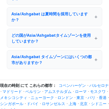
Asia/Ashgabat は夏時間を採用しています
か？
どの国がAsia/Ashgabatタイムゾーンを使用
していますか？
Asia/Ashgabat タイムゾーンにはいくつの都
市がありますか？
現在の時刻 にて これらの都市：
コペンハーゲン
·
バルセロナ
·
マドリード
·
ベルリン
·
アムステルダム
·
ローマ
·
モスクワ
·
メキシコシティ
·
ニューヨーク
·
ロンドン
·
東京
·
パリ
·
香港
·
シンガポール
·
ドバイ
·
ロサンゼルス
·
上海
·
北京
·
シドニー
·