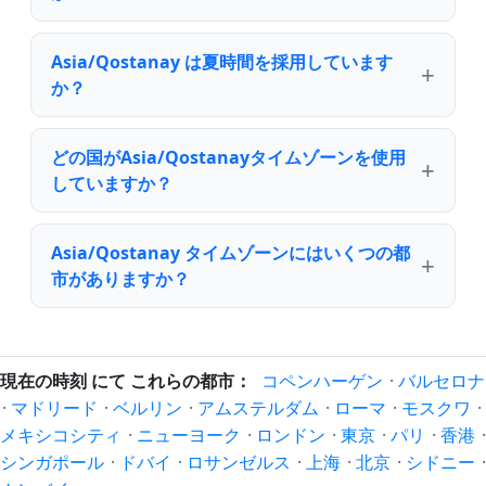
Asia/Qostanay は夏時間を採用しています
か？
どの国がAsia/Qostanayタイムゾーンを使用
していますか？
Asia/Qostanay タイムゾーンにはいくつの都
市がありますか？
現在の時刻 にて これらの都市：
コペンハーゲン
·
バルセロナ
·
マドリード
·
ベルリン
·
アムステルダム
·
ローマ
·
モスクワ
·
メキシコシティ
·
ニューヨーク
·
ロンドン
·
東京
·
パリ
·
香港
·
シンガポール
·
ドバイ
·
ロサンゼルス
·
上海
·
北京
·
シドニー
·