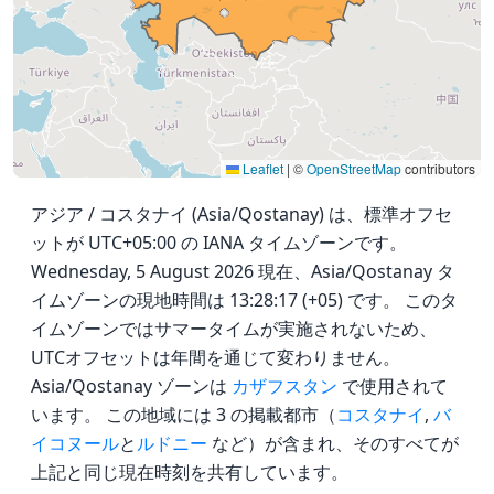
Leaflet
|
©
OpenStreetMap
contributors
アジア / コスタナイ (Asia/Qostanay) は、標準オフセ
ットが UTC+05:00 の IANA タイムゾーンです。
Wednesday, 5 August 2026 現在、Asia/Qostanay タ
イムゾーンの現地時間は 13:28:17 (+05) です。 このタ
イムゾーンではサマータイムが実施されないため、
UTCオフセットは年間を通じて変わりません。
Asia/Qostanay ゾーンは
カザフスタン
で使用されて
います。 この地域には 3 の掲載都市（
コスタナイ
,
バ
イコヌール
と
ルドニー
など）が含まれ、そのすべてが
上記と同じ現在時刻を共有しています。