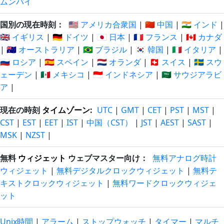
ムンバイ
国別の現在時刻：
🇺🇸 アメリカ合衆国
|
🇨🇳 中国
|
🇮🇳 インド
|
🇬🇧 イギリス
|
🇩🇪 ドイツ
|
🇯🇵 日本
|
🇫🇷 フランス
|
🇨🇦 カナダ
|
🇦🇺 オーストラリア
|
🇧🇷 ブラジル
|
🇰🇷 韓国
|
🇮🇹 イタリア
|
🇷🇺 ロシア
|
🇪🇸 スペイン
|
🇳🇱 オランダ
|
🇨🇭 スイス
|
🇸🇪 スウ
ェーデン
|
🇲🇽 メキシコ
|
🇮🇩 インドネシア
|
🇸🇦 サウジアラビ
ア
|
現在の時刻
タイムゾーン
:
UTC
|
GMT
|
CET
|
PST
|
MST
|
CST
|
EST
|
EET
|
IST
|
中国（CST）
|
JST
|
AEST
|
SAST
|
MSK
|
NZST
|
無料
ウィジェット
ウェブマスター向け：
無料アナログ時計
ウィジェット
|
無料デジタルクロックウィジェット
|
無料テ
キストクロックウィジェット
|
無料ワードクロックウィジェ
ット
Unix時間
|
アラーム
|
ストップウォッチ
|
タイマー
|
マルチ