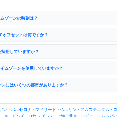
aタイムゾーンの時刻は？
UTCオフセットは何ですか？
夏時間を採用していますか？
rdaタイムゾーンを使用していますか？
タイムゾーンにはいくつの都市がありますか？
ゲン
·
バルセロナ
·
マドリード
·
ベルリン
·
アムステルダム
·
ール
·
ドバイ
·
ロサンゼルス
·
上海
·
北京
·
シドニー
·
ムンバ