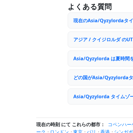
よくある質問
現在のAsia/Qyzylord
アジア / クイジロルダ の
Asia/Qyzylorda は
どの国がAsia/Qyzylo
Asia/Qyzylorda 
現在の時刻 にて これらの都市：
コペンハー
ーク
·
ロンドン
·
東京
·
パリ
·
香港
·
シンガポ