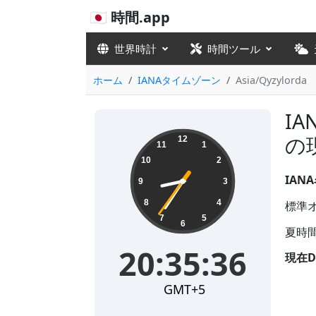
🇯🇵 時間.app
世界時計
時間ツール
ホーム
IANAタイムゾーン
Asia/Qyzylorda
IA
20:35:36
の
12
11
1
10
2
IANA
9
3
8
4
標準オフ
7
5
6
夏時間
20:35:36
現在D
GMT+5