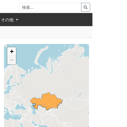
その他
+
−