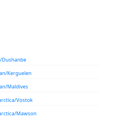
a/Dushanbe
ian/Kerguelen
ian/Maldives
arctica/Vostok
arctica/Mawson