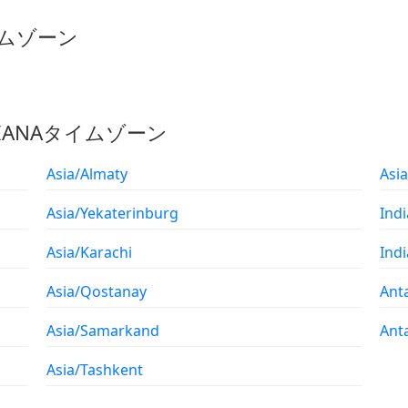
イムゾーン
のIANAタイムゾーン
Asia/Almaty
Asi
Asia/Yekaterinburg
Ind
Asia/Karachi
Ind
Asia/Qostanay
Ant
Asia/Samarkand
Ant
Asia/Tashkent