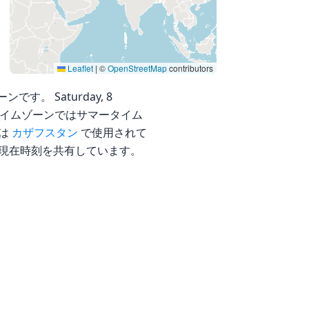
Leaflet
|
©
OpenStreetMap
contributors
ンです。 Saturday, 8
す。 このタイムゾーンではサマータイム
ンは
カザフスタン
で使用されて
現在時刻を共有しています。