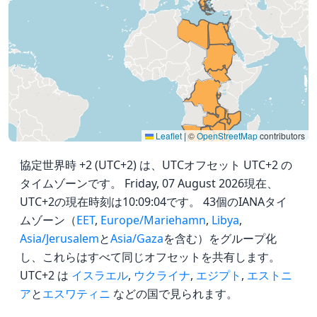
Leaflet
|
©
OpenStreetMap
contributors
協定世界時 +2 (UTC+2) は、UTCオフセット UTC+2 の
タイムゾーンです。 Friday, 07 August 2026現在、
UTC+2の現在時刻は10:09:04です。 43個のIANAタイ
ムゾーン（
EET
,
Europe/Mariehamn
,
Libya
,
Asia/Jerusalem
と
Asia/Gaza
を含む）をグループ化
し、これらはすべて同じオフセットを共有します。
UTC+2 は
イスラエル
,
ウクライナ
,
エジプト
,
エストニ
ア
と
エスワティニ
などの国で見られます。