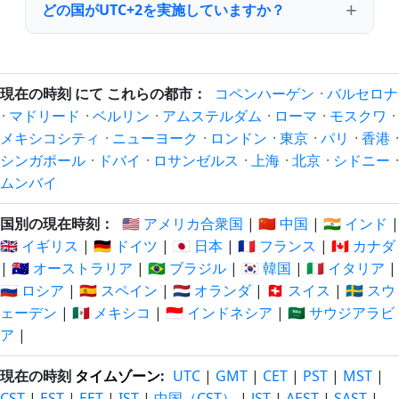
どの国がUTC+2を実施していますか？
現在の時刻 にて これらの都市：
コペンハーゲン
·
バルセロナ
·
マドリード
·
ベルリン
·
アムステルダム
·
ローマ
·
モスクワ
·
メキシコシティ
·
ニューヨーク
·
ロンドン
·
東京
·
パリ
·
香港
·
シンガポール
·
ドバイ
·
ロサンゼルス
·
上海
·
北京
·
シドニー
·
ムンバイ
国別の現在時刻：
🇺🇸 アメリカ合衆国
|
🇨🇳 中国
|
🇮🇳 インド
|
🇬🇧 イギリス
|
🇩🇪 ドイツ
|
🇯🇵 日本
|
🇫🇷 フランス
|
🇨🇦 カナダ
|
🇦🇺 オーストラリア
|
🇧🇷 ブラジル
|
🇰🇷 韓国
|
🇮🇹 イタリア
|
🇷🇺 ロシア
|
🇪🇸 スペイン
|
🇳🇱 オランダ
|
🇨🇭 スイス
|
🇸🇪 スウ
ェーデン
|
🇲🇽 メキシコ
|
🇮🇩 インドネシア
|
🇸🇦 サウジアラビ
ア
|
現在の時刻
タイムゾーン
:
UTC
|
GMT
|
CET
|
PST
|
MST
|
CST
|
EST
|
EET
|
IST
|
中国（CST）
|
JST
|
AEST
|
SAST
|