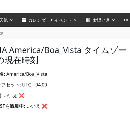
天気
カレンダーとイベント
太陽と月
ta
NA America/Boa_Vista タイムゾー
の現在時刻
名:
America/Boa_Vista
セット: UTC −04:00
: いいえ ❌
STを観測中:
いいえ
❌