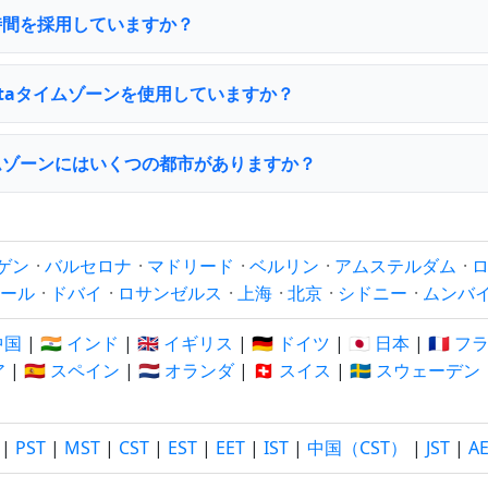
a は夏時間を採用していますか？
_Vistaタイムゾーンを使用していますか？
ta タイムゾーンにはいくつの都市がありますか？
ゲン
·
バルセロナ
·
マドリード
·
ベルリン
·
アムステルダム
·
ール
·
ドバイ
·
ロサンゼルス
·
上海
·
北京
·
シドニー
·
ムンバ
 中国
|
🇮🇳 インド
|
🇬🇧 イギリス
|
🇩🇪 ドイツ
|
🇯🇵 日本
|
🇫🇷 
ア
|
🇪🇸 スペイン
|
🇳🇱 オランダ
|
🇨🇭 スイス
|
🇸🇪 スウェーデン
|
PST
|
MST
|
CST
|
EST
|
EET
|
IST
|
中国（CST）
|
JST
|
A