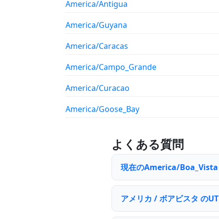
America/Antigua
America/Guyana
America/Caracas
America/Campo_Grande
America/Curacao
America/Goose_Bay
よくある質問
現在のAmerica/Boa_V
アメリカ / ボアビスタ の