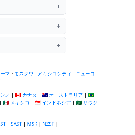
ローマ
·
モスクワ
·
メキシコシティ
·
ニューヨ
イ
フランス
|
🇨🇦 カナダ
|
🇦🇺 オーストラリア
|
🇧🇷
|
🇲🇽 メキシコ
|
🇮🇩 インドネシア
|
🇸🇦 サウジ
EST
|
SAST
|
MSK
|
NZST
|