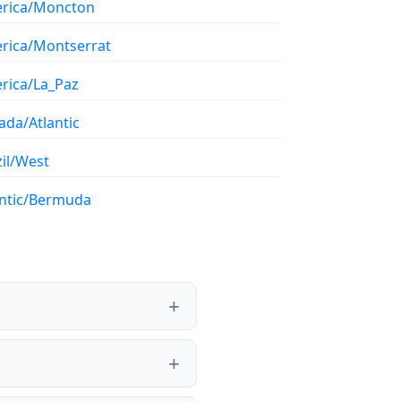
rica/Moncton
rica/Montserrat
rica/La_Paz
ada/Atlantic
il/West
antic/Bermuda