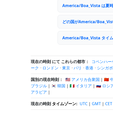
America/Boa_Vist
どの国がAmerica/Boa
America/Boa_Vis
現在の時刻 にて これらの都市：
コペンハー
ーク
·
ロンドン
·
東京
·
パリ
·
香港
·
シンガポ
国別の現在時刻：
🇺🇸 アメリカ合衆国
|
🇨🇳
ブラジル
|
🇰🇷 韓国
|
🇮🇹 イタリア
|
🇷🇺 ロシ
アラビア
|
現在の時刻
タイムゾーン
:
UTC
|
GMT
|
CET