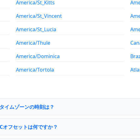
America/St_Kitts
Ame
America/St_Vincent
Ame
America/St_Lucia
Ame
America/Thule
Can
America/Dominica
Braz
America/Tortola
Atl
istaタイムゾーンの時刻は？
UTCオフセットは何ですか？