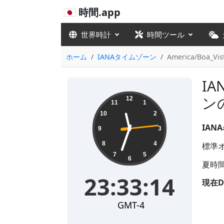
🇯🇵 時間.app
世界時計
時間ツール
ホーム
IANAタイムゾーン
America/Boa_Vis
IA
23:33:14
ン
12
11
1
10
2
IANA
9
3
8
4
標準オフ
7
5
6
夏時間
23:33:14
現在D
GMT-4