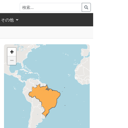
その他
+
−