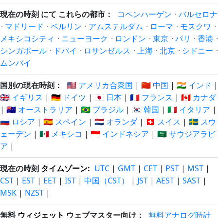
現在の時刻 にて これらの都市：
コペンハーゲン
·
バルセロナ
·
マドリード
·
ベルリン
·
アムステルダム
·
ローマ
·
モスクワ
·
メキシコシティ
·
ニューヨーク
·
ロンドン
·
東京
·
パリ
·
香港
·
シンガポール
·
ドバイ
·
ロサンゼルス
·
上海
·
北京
·
シドニー
·
ムンバイ
国別の現在時刻：
🇺🇸 アメリカ合衆国
|
🇨🇳 中国
|
🇮🇳 インド
|
🇬🇧 イギリス
|
🇩🇪 ドイツ
|
🇯🇵 日本
|
🇫🇷 フランス
|
🇨🇦 カナダ
|
🇦🇺 オーストラリア
|
🇧🇷 ブラジル
|
🇰🇷 韓国
|
🇮🇹 イタリア
|
🇷🇺 ロシア
|
🇪🇸 スペイン
|
🇳🇱 オランダ
|
🇨🇭 スイス
|
🇸🇪 スウ
ェーデン
|
🇲🇽 メキシコ
|
🇮🇩 インドネシア
|
🇸🇦 サウジアラビ
ア
|
現在の時刻
タイムゾーン
:
UTC
|
GMT
|
CET
|
PST
|
MST
|
CST
|
EST
|
EET
|
IST
|
中国（CST）
|
JST
|
AEST
|
SAST
|
MSK
|
NZST
|
無料
ウィジェット
ウェブマスター向け：
無料アナログ時計