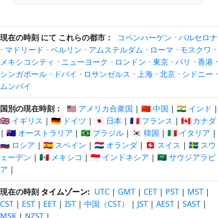
現在の時刻 にて これらの都市：
コペンハーゲン
·
バルセロナ
·
マドリード
·
ベルリン
·
アムステルダム
·
ローマ
·
モスクワ
·
メキシコシティ
·
ニューヨーク
·
ロンドン
·
東京
·
パリ
·
香港
·
シンガポール
·
ドバイ
·
ロサンゼルス
·
上海
·
北京
·
シドニー
·
ムンバイ
国別の現在時刻：
🇺🇸 アメリカ合衆国
|
🇨🇳 中国
|
🇮🇳 インド
|
🇬🇧 イギリス
|
🇩🇪 ドイツ
|
🇯🇵 日本
|
🇫🇷 フランス
|
🇨🇦 カナダ
|
🇦🇺 オーストラリア
|
🇧🇷 ブラジル
|
🇰🇷 韓国
|
🇮🇹 イタリア
|
🇷🇺 ロシア
|
🇪🇸 スペイン
|
🇳🇱 オランダ
|
🇨🇭 スイス
|
🇸🇪 スウ
ェーデン
|
🇲🇽 メキシコ
|
🇮🇩 インドネシア
|
🇸🇦 サウジアラビ
ア
|
現在の時刻
タイムゾーン
:
UTC
|
GMT
|
CET
|
PST
|
MST
|
CST
|
EST
|
EET
|
IST
|
中国（CST）
|
JST
|
AEST
|
SAST
|
MSK
|
NZST
|