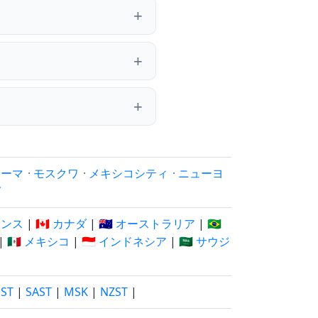
ローマ
·
モスクワ
·
メキシコシティ
·
ニューヨ
イ
フランス
|
🇨🇦 カナダ
|
🇦🇺 オーストラリア
|
🇧🇷
|
🇲🇽 メキシコ
|
🇮🇩 インドネシア
|
🇸🇦 サウジ
EST
|
SAST
|
MSK
|
NZST
|