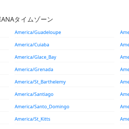
のIANAタイムゾーン
America/Guadeloupe
Ame
America/Cuiaba
Ame
America/Glace_Bay
Ame
America/Grenada
Ame
America/St_Barthelemy
Ame
America/Santiago
Ame
America/Santo_Domingo
Ame
America/St_Kitts
Ame