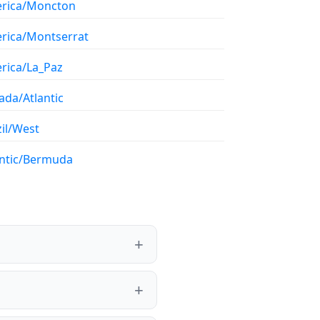
rica/Moncton
rica/Montserrat
rica/La_Paz
ada/Atlantic
il/West
antic/Bermuda