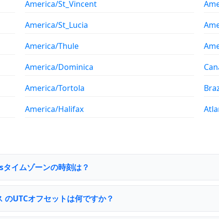
America/St_Vincent
Ame
America/St_Lucia
Ame
America/Thule
Ame
America/Dominica
Can
America/Tortola
Braz
America/Halifax
Atl
omasタイムゾーンの時刻は？
ス のUTCオフセットは何ですか？