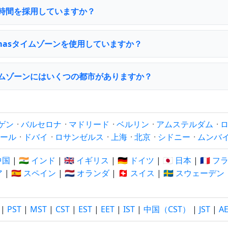
s は夏時間を採用していますか？
Thomasタイムゾーンを使用していますか？
as タイムゾーンにはいくつの都市がありますか？
ゲン
·
バルセロナ
·
マドリード
·
ベルリン
·
アムステルダム
·
ール
·
ドバイ
·
ロサンゼルス
·
上海
·
北京
·
シドニー
·
ムンバ
 中国
|
🇮🇳 インド
|
🇬🇧 イギリス
|
🇩🇪 ドイツ
|
🇯🇵 日本
|
🇫🇷 
ア
|
🇪🇸 スペイン
|
🇳🇱 オランダ
|
🇨🇭 スイス
|
🇸🇪 スウェーデン
|
PST
|
MST
|
CST
|
EST
|
EET
|
IST
|
中国（CST）
|
JST
|
A