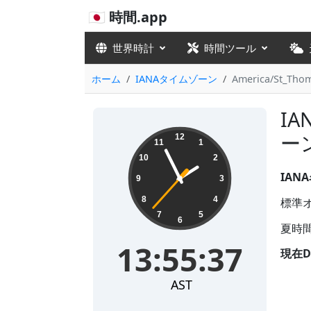
🇯🇵 時間.app
世界時計
時間ツール
ホーム
IANAタイムゾーン
America/St_Tho
IA
13:55:38
ー
12
11
1
10
2
IANA
9
3
8
4
標準オフ
7
5
6
夏時間
13:55:38
現在D
AST