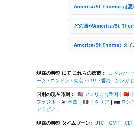
America/St_Thoma
どの国がAmerica/St_
America/St_Thom
現在の時刻 にて これらの都市：
コペンハー
ーク
·
ロンドン
·
東京
·
パリ
·
香港
·
シンガポ
国別の現在時刻：
🇺🇸 アメリカ合衆国
|
🇨🇳
ブラジル
|
🇰🇷 韓国
|
🇮🇹 イタリア
|
🇷🇺 ロシ
アラビア
|
現在の時刻
タイムゾーン
:
UTC
|
GMT
|
CET