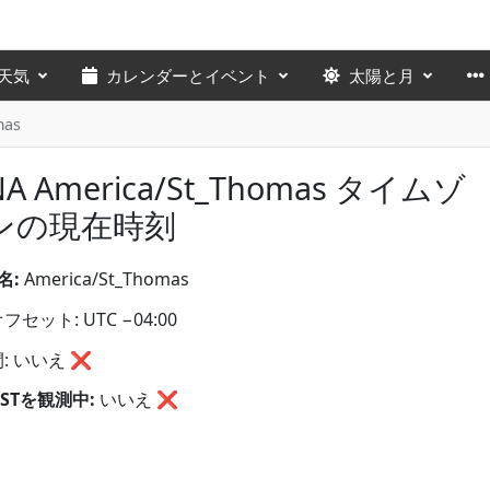
天気
カレンダーとイベント
太陽と月
mas
NA America/St_Thomas タイムゾ
ンの現在時刻
名:
America/St_Thomas
セット: UTC −04:00
: いいえ ❌
STを観測中:
いいえ
❌