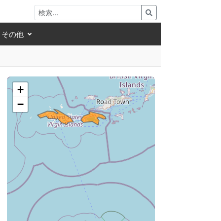
その他
+
−